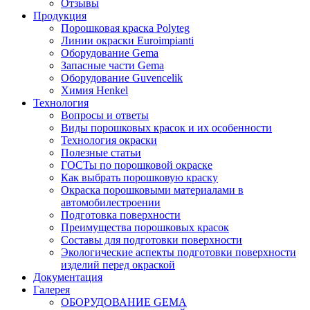
Отзывы
Продукция
Порошковая краска Polyteg
Линии окраски Euroimpianti
Оборудование Gema
Запасные части Gema
Оборудование Guvencelik
Химия Henkel
Технология
Вопросы и ответы
Виды порошковых красок и их особенности
Технология окраски
Полезные статьи
ГОСТы по порошковой окраске
Как выбрать порошковую краску
Окраска порошковыми материалами в
автомобилестроении
Подготовка поверхности
Преимущества порошковых красок
Составы для подготовки поверхности
Экологические аспекты подготовки поверхности
изделий перед окраской
Документация
Галерея
ОБОРУДОВАНИЕ GEMA