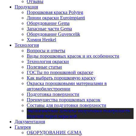
Отзывы
Продукция
Порошковая краска Polyteg
Линии окраски Euroimpianti
Оборудование Gema
Запасные части Gema
Оборудование Guvencelik
Химия Henkel
Технология
Вопросы и ответы
Виды порошковых красок и их особенности
Технология окраски
Полезные статьи
ГОСТы по порошковой окраске
Как выбрать порошковую краску
Окраска порошковыми материалами в
автомобилестроении
Подготовка поверхности
Преимущества порошковых красок
Составы для подготовки поверхности
Экологические аспекты подготовки поверхности
изделий перед окраской
Документация
Галерея
ОБОРУДОВАНИЕ GEMA