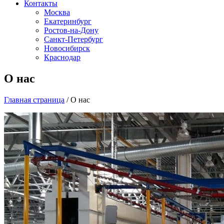
Контакты
Москва
Екатеринбург
Ростов-на-Дону
Санкт-Петербург
Новосибирск
Краснодар
О нас
Главная страница
/
О нас