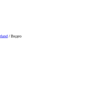
rland
/
Видео