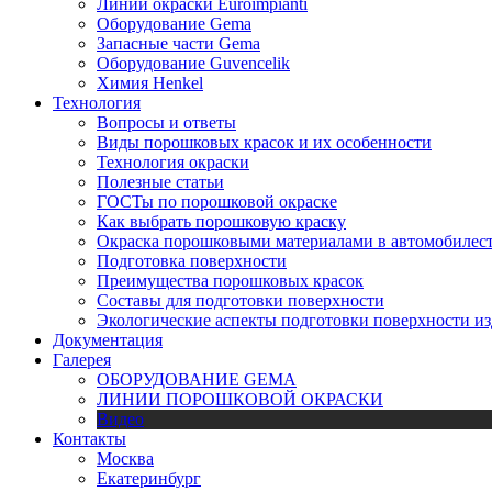
Линии окраски Euroimpianti
Оборудование Gema
Запасные части Gema
Оборудование Guvencelik
Химия Henkel
Технология
Вопросы и ответы
Виды порошковых красок и их особенности
Технология окраски
Полезные статьи
ГОСТы по порошковой окраске
Как выбрать порошковую краску
Окраска порошковыми материалами в автомобилес
Подготовка поверхности
Преимущества порошковых красок
Составы для подготовки поверхности
Экологические аспекты подготовки поверхности из
Документация
Галерея
ОБОРУДОВАНИЕ GEMA
ЛИНИИ ПОРОШКОВОЙ ОКРАСКИ
Видео
Контакты
Москва
Екатеринбург