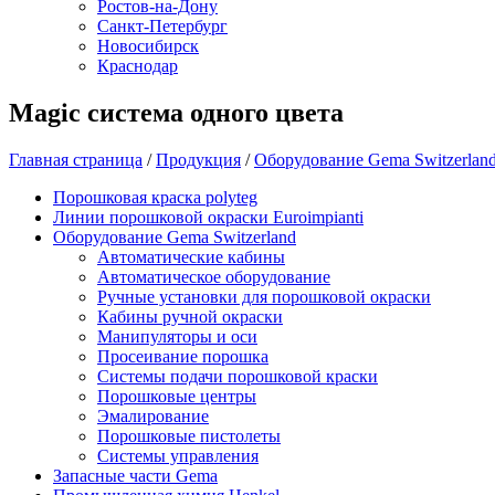
Ростов-на-Дону
Санкт-Петербург
Новосибирск
Краснодар
Magic система одного цвета
Главная страница
/
Продукция
/
Оборудование Gema Switzerlan
Порошковая краска polyteg
Линии порошковой окраски Euroimpianti
Оборудование Gema Switzerland
Автоматические кабины
Автоматическое оборудование
Ручные установки для порошковой окраски
Кабины ручной окраски
Манипуляторы и оси
Просеивание порошка
Системы подачи порошковой краски
Порошковые центры
Эмалирование
Порошковые пистолеты
Системы управления
Запасные части Gema