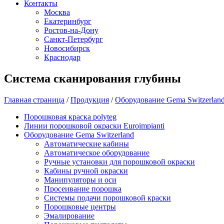
Контакты
Москва
Екатеринбург
Ростов-на-Дону
Санкт-Петербург
Новосибирск
Краснодар
Система сканирования глубины
Главная страница
/
Продукция
/
Оборудование Gema Switzerlan
Порошковая краска polyteg
Линии порошковой окраски Euroimpianti
Оборудование Gema Switzerland
Автоматические кабины
Автоматическое оборудование
Ручные установки для порошковой окраски
Кабины ручной окраски
Манипуляторы и оси
Просеивание порошка
Системы подачи порошковой краски
Порошковые центры
Эмалирование