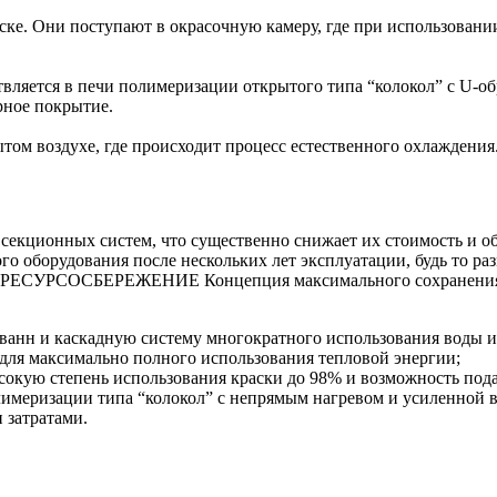
ске. Они поступают в окрасочную камеру, где при использован
ляется в печи полимеризации открытого типа “колокол” с U-об
рное покрытие.
том воздухе, где происходит процесс естественного охлаждения
секционных систем, что существенно снижает их стоимость и о
ого оборудования после нескольких лет эксплуатации, будь то 
И РЕСУРСОСБЕРЕЖЕНИЕ Концепция максимального сохранения эн
анн и каскадную систему многократного использования воды и
для максимально полного использования тепловой энергии;
кую степень использования краски до 98% и возможность пода
имеризации типа “колокол” с непрямым нагревом и усиленной 
 затратами.