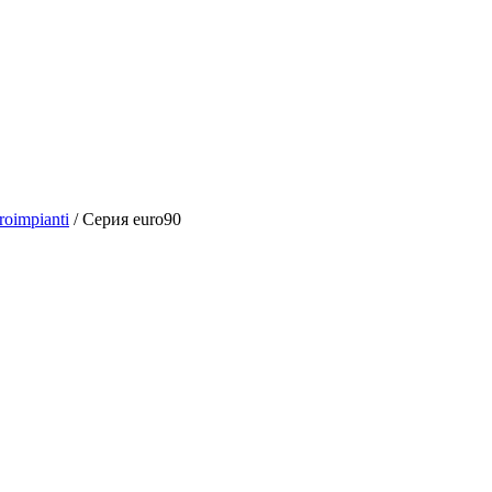
oimpianti
/
Серия euro90