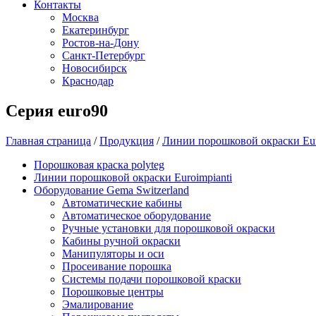
Контакты
Москва
Екатеринбург
Ростов-на-Дону
Санкт-Петербург
Новосибирск
Краснодар
Серия euro90
Главная страница
/
Продукция
/
Линии порошковой окраски Eur
Порошковая краска polyteg
Линии порошковой окраски Euroimpianti
Оборудование Gema Switzerland
Автоматические кабины
Автоматическое оборудование
Ручные установки для порошковой окраски
Кабины ручной окраски
Манипуляторы и оси
Просеивание порошка
Системы подачи порошковой краски
Порошковые центры
Эмалирование