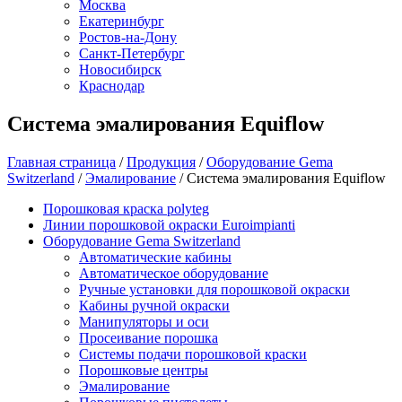
Москва
Екатеринбург
Ростов-на-Дону
Санкт-Петербург
Новосибирск
Краснодар
Система эмалирования Equiflow
Главная страница
/
Продукция
/
Оборудование Gema
Switzerland
/
Эмалирование
/
Система эмалирования Equiflow
Порошковая краска polyteg
Линии порошковой окраски Euroimpianti
Оборудование Gema Switzerland
Автоматические кабины
Автоматическое оборудование
Ручные установки для порошковой окраски
Кабины ручной окраски
Манипуляторы и оси
Просеивание порошка
Системы подачи порошковой краски
Порошковые центры
Эмалирование