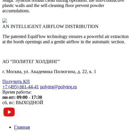
Magic Systems remain clean during operation: the non-conductive
plastic walls and the self-cleaning floor prevent powder
accumulations.
AN INTELLIGENT AIRFLOW DISTRIBUTION
The patented EquiFlow technology ensures a powerful air extraction
at the booth openings and a gentle airflow in the automatic section.
АО "ПОЛИТЕГ ХОЛДИНГ"
г. Москва, ул. Академика Пилюгина, д. 22, к. 1
Получить КП
+7 (495) 661-44-41
polyteg@polyteg.ru
Время работы:
пн-пт: 09:00 - 17:30
сб, вс: ВЫХОДНОЙ
Главная