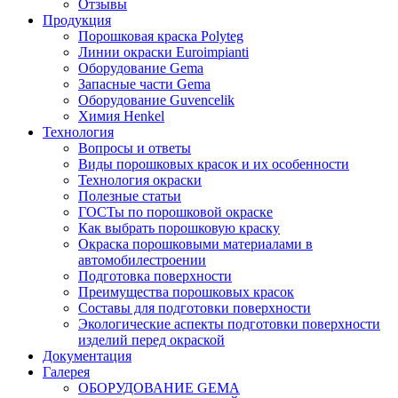
Отзывы
Продукция
Порошковая краска Polyteg
Линии окраски Euroimpianti
Оборудование Gema
Запасные части Gema
Оборудование Guvencelik
Химия Henkel
Технология
Вопросы и ответы
Виды порошковых красок и их особенности
Технология окраски
Полезные статьи
ГОСТы по порошковой окраске
Как выбрать порошковую краску
Окраска порошковыми материалами в
автомобилестроении
Подготовка поверхности
Преимущества порошковых красок
Составы для подготовки поверхности
Экологические аспекты подготовки поверхности
изделий перед окраской
Документация
Галерея
ОБОРУДОВАНИЕ GEMA