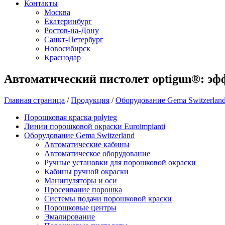
Контакты
Москва
Екатеринбург
Ростов-на-Дону
Санкт-Петербург
Новосибирск
Краснодар
Автоматический пистолет optigun®: э
Главная страница
/
Продукция
/
Оборудование Gema Switzerlan
Порошковая краска polyteg
Линии порошковой окраски Euroimpianti
Оборудование Gema Switzerland
Автоматические кабины
Автоматическое оборудование
Ручные установки для порошковой окраски
Кабины ручной окраски
Манипуляторы и оси
Просеивание порошка
Системы подачи порошковой краски
Порошковые центры
Эмалирование