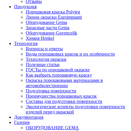
Отзывы
Продукция
Порошковая краска Polyteg
Линии окраски Euroimpianti
Оборудование Gema
Запасные части Gema
Оборудование Guvencelik
Химия Henkel
Технология
Вопросы и ответы
Виды порошковых красок и их особенности
Технология окраски
Полезные статьи
ГОСТы по порошковой окраске
Как выбрать порошковую краску
Окраска порошковыми материалами в
автомобилестроении
Подготовка поверхности
Преимущества порошковых красок
Составы для подготовки поверхности
Экологические аспекты подготовки поверхности
изделий перед окраской
Документация
Галерея
ОБОРУДОВАНИЕ GEMA