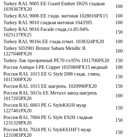
Turkey RAL 9005 ЕЕ Guard Endure D02S гладкая
100
1039367PX20
Turkey RAL 9006 EE гладк. матовая 1028016PX15
100
Turkey RAL 9010 гладкая матовая 1043595
100
Turkey RAL 9016 Facade гладк.гл.85-94%
150
1025137РХ25
Turkey RAL 9016s EE гладк.п/мат. 1038324PX20
100
Turkey SD2901 Bronze Sahara Metallic B
100
1227048PХ20
Turkey Лак прозрачный РЕ70 гл.95% 1011706РХ20
150
Россия Antique I-PE Copper 1035969PX15 медный
100
Россия RAL 1015 EE G Style D88 гладк. глянц.
150
1011500PX20
Россия RAL 1015 EE шагрень. 1020990PX20
150
Россия RAL 5015s ЕЕ Металл завод шагрень
100
1017265РХ20
Россия RAL 6003 РЕ G StyleK81Н муар
150
1227461РХ20
Россия RAL 7004 PE G Style E92H гладкая
150
1231329РХ20
Россия RAL 7024 РЕ G StyleЕ61НF3 муар
150
1231083РХ20