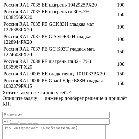
Россия RAL 7035 EE шагрень 1042925PX20
100
Россия RAL 7035 EE шагрень гл.30+-7%
150
1038256PX20
Россия RAL 7035 PE GCK83H гладкая мат
100
1226388РХ20
Россия RAL 7037 РЕ G StyleЕ92Н гладкая
100
1228944РХ20
Россия RAL 7037 РЕ GC К03T гладкая мат.
150
1224608РХ20
Россия RAL 7038 PE шагрень гл(32+-7%)
100
1035967PX20
Россия RAL 9005 EE гладк.глянц. 1011033PX20
150
Россия RAL 9006 РЕ Guard Edge E88H гладкая
150
1032379РХ15
Хотите такую же линию у себя?
Опишите задачу — инженер подберёт решение и пришлёт
КП.