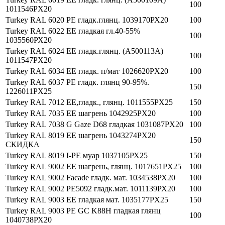
100
1011546PX20
Turkey RAL 6020 РЕ гладк.глянц. 1039170РХ20
100
Turkey RAL 6022 EE гладкая гл.40-55%
100
1035560РХ20
Turkey RAL 6024 EE гладк.глянц. (A500113A)
100
1011547PX20
Turkey RAL 6034 ЕЕ гладк. п/мат 1026620PX20
100
Turkey RAL 6037 PE гладк. глянц 90-95%.
150
1226011PX25
Turkey RAL 7012 EE,гладк., глянц. 1011555PX25
150
Turkey RAL 7035 EE шагрень 1042925PX20
100
Turkey RAL 7038 G Gaze D68 гладкая 1031087PX20
100
Turkey RAL 8019 EE шагрень 1043274PX20
150
СКИДКА
Turkey RAL 8019 I-РЕ муар 1037105РХ25
150
Turkey RAL 9002 EE шагрень, глянц. 1017651PX25
100
Turkey RAL 9002 Facade гладк. мат. 1034538РХ20
100
Turkey RAL 9002 РЕ5092 гладк.мат. 1011139РХ20
100
Turkey RAL 9003 EE гладкая мат. 1035177PX25
150
Turkey RAL 9003 РЕ GC K88H гладкая глянц
100
1040738РХ20