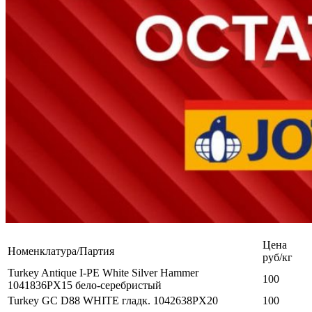
Цена
Номенклатура/Партия
руб/кг
Turkey Antique I-PE White Silver Hammer
100
1041836PX15 бело-серебристый
Turkey GC D88 WHITE гладк. 1042638PХ20
100