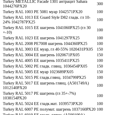
Turkey METALLIC Facade 1301 антрацит Sahara
300
1044276PX20
Turkey RAL 1003 PE 5081 муар 1042571PX20
100
Turkey RAL 1013 EE Guard Style D82 гладк. гл 10-
100
24% 1042787PX25
Turkey RAL 1015 EE шагрень 1041060PX25 (гл 30
100
+-10)
Turkey RAL 1023 EE шагрень 1041297PX25
100
Turkey RAL 2008 PE7008 шагрень 1044360РХ25
100
Turkey RAL 3003 EE муар, гл 40-55% 1020431PX05
150
Turkey RAL 3004 EE шагрень 1020671PX05
150
Turkey RAL 4005 EE шагрень 1035411PX25
100
Turkey RAL 5002 PE гладк. глянц. 1036454PX05
150
Turkey RAL 5005 EE муар 1023689PX05
150
Turkey RAL 5015 РЕ гладк.глянц. 1034799РХ25
100
Turkey RAL 5017 EE шагрень глянц. (A501749А)
100
1012140PX20
Turkey RAL 5017 PE шагрень (гл 35+-7%)
100
1038154РХ20
Turkey RAL 5024 EE гладк.мат. 1039573PX20
100
Turkey RAL 6007 PE полумат. шагрень 1037160РХ20
100
Turkey RAL 6019 EE гладк. глянц. (A500109A)