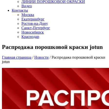
ЛИНИИ ПОРОШКОВОЙ ОКРАСКИ
Видео
Контакты
Москва
Екатеринбург
Ростов-на-Дону
Санкт-Петербург
Новосибирск
Краснодар
Распродажа порошковой краски jotun
Главная страница
/
Новости
/
Распродажа порошковой краски
jotun