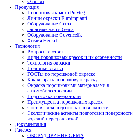
Отзывы
Продукция
Порошковая краска Polyteg
Линии окраски Euroimpianti
Оборудование Gema
Запасные части Gema
Оборудование Guvencelik
Химия Henkel
Технология
Вопросы и ответы
Виды порошковых красок и их особенности
Технология окраски
Полезные статьи
ГОСТы по порошковой окраске
Как выбрать порошковую краску
Окраска порошковыми материалами в
автомобилестроении
Подготовка поверхности
Преимущества порошковых красок
Составы для подготовки поверхности
Экологические аспекты подготовки поверхности
изделий перед окраской
Документация
Галерея
ОБОРУДОВАНИЕ GEMA