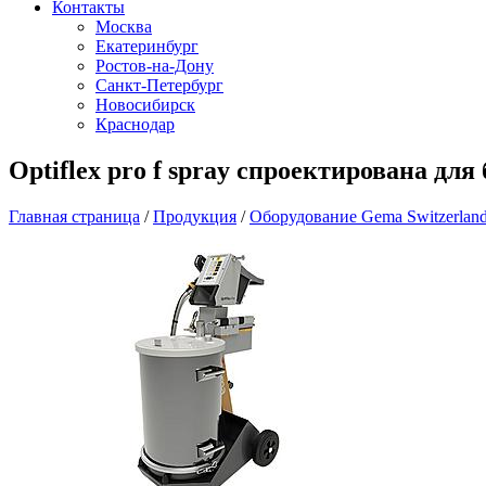
Контакты
Москва
Екатеринбург
Ростов-на-Дону
Санкт-Петербург
Новосибирск
Краснодар
Optiflex pro f spray спроектирована дл
Главная страница
/
Продукция
/
Оборудование Gema Switzerlan