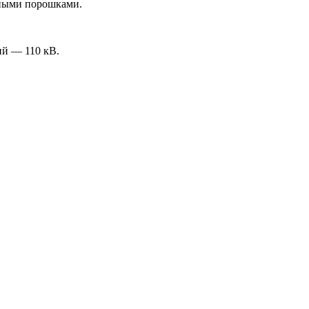
дными порошками.
ий — 110 кВ.