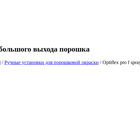
я большого выхода порошка
d
/
Ручные установки для порошковой окраски
/
Optiflex pro f s