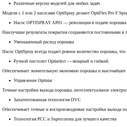
Различные версии моделей для любых задач
Модели с 1 или 2 насосами OptiSpray делают OptiFlex Pro F Sp
Насос OPTISPRAY AP01 — революция в подаче порошка
Наилучшие результаты покрытия сохраняются постоянными в т
Уменьшенный расход порошка
Насос OptiSpray всегда подает ровное количество порошка, что
Ручной пистолет Optiselect — мощный и гибкий.
Обеспечивает значительную экономию порошка и высочайшее к
Управление Optistar
Точные настройки выхода порошка, интеллектуальное электро
Запатентованная технология DVC
Обеспечивает точные и воспроизводимые настройки выхода п
Технология PCC и Supercorona для лучшего качества